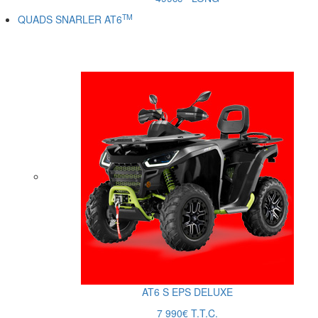
TM
QUADS SNARLER AT6
AT6
S
EPS DELUXE
7 990€ T.T.C.