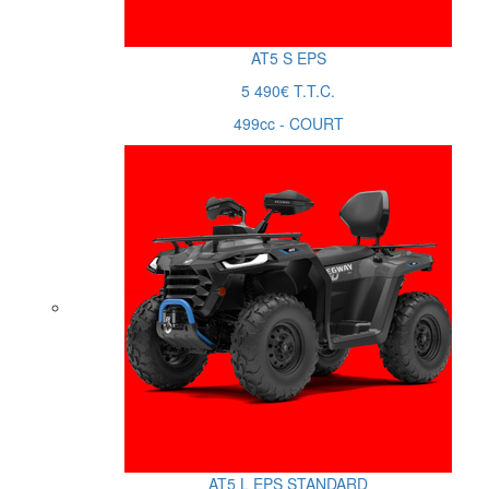
AT5
S
EPS
5 490€ T.T.C.
499cc - COURT
AT5
L
EPS
STANDARD